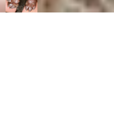
Kaninchen- und
Zwerglanghaarteckel
"von den kleinen
Pfoten"
Archiv 2020
Am 24.1. ist Isy zu Ben über die Regenbogenbrücke
gegangen